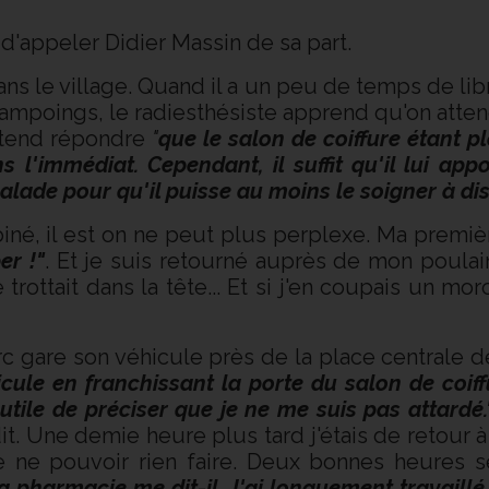
dit d'appeler Didier Massin de sa part.
ans le village. Quand il a un peu de temps de libr
ampoings, le radiesthésiste apprend qu'on attend 
entend répondre
"
que le salon de coiffure étant p
 l'immédiat. Cependant, il suffit qu'il lui a
lade pour qu'il puisse au moins le soigner à dis
é, il est on ne peut plus perplexe. Ma premièr
er !"
. Et je suis retourné auprès de mon poulai
trottait dans la tête... Et si j'en coupais un m
c gare son véhicule près de la place centrale 
cule en franchissant la porte du salon de coif
utile de préciser que je ne me suis pas attardé
t. Une demie heure plus tard j'étais de retour à l
 de ne pouvoir rien faire. Deux bonnes heures 
 la pharmacie me dit-il. J'ai longuement travaill