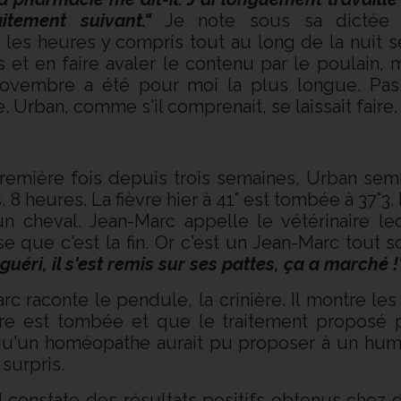
itement suivant."
Je note sous sa dictée d
es heures y compris tout au long de la nuit se
et en faire avaler le contenu par le poulain
ovembre a été pour moi la plus longue. Pas un
e. Urban, comme s'il comprenait, se laissait faire.
mière fois depuis trois semaines, Urban semble 
. 8 heures. La fièvre hier à 41° est tombée à 37°3. 
 cheval. Jean-Marc appelle le vétérinaire l
se que c'est la fin. Or c'est un Jean-Marc tout so
guéri, il s'est remis sur ses pattes, ça a marché 
c raconte le pendule, la crinière. Il montre les
vre est tombée et que le traitement proposé p
 qu'un homéopathe aurait pu proposer à un huma
surpris.
il constate des résultats positifs obtenus che