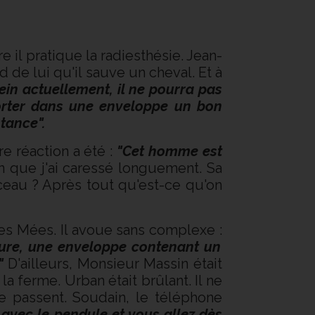
e il pratique la radiesthésie. Jean-
de lui qu'il sauve un cheval. Et à
lein actuellement, il ne pourra pas
pporter dans une enveloppe un bon
tance".
e réaction a été :
"Cet homme est
n que j'ai caressé longuement. Sa
orceau ? Après tout qu'est-ce qu'on
des Mées. Il avoue sans complexe :
fure, une enveloppe contenant un
."
D'ailleurs, Monsieur Massin était
a ferme. Urban était brûlant. Il ne
se passent. Soudain, le téléphone
é avec le pendule et vous allez dès