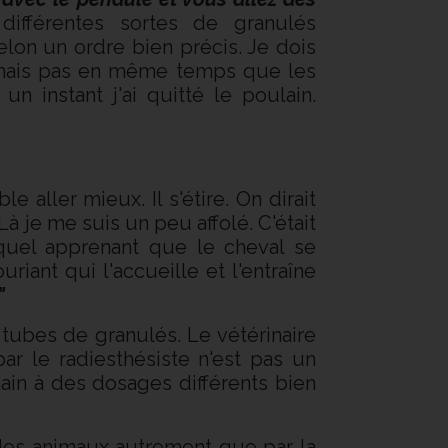
ifférentes sortes de granulés
lon un ordre bien précis. Je dois
, mais pas en même temps que les
 instant j'ai quitté le poulain.
aller mieux. Il s'étire. On dirait
Là je me suis un peu affolé. C'était
equel apprenant que le cheval se
uriant qui l'accueille et l'entraîne
!"
 tubes de granulés. Le vétérinaire
ar le radiesthésiste n'est pas un
in à des dosages différents bien
z des animaux autrement que par la