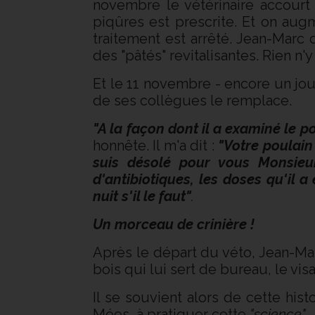
novembre le vétérinaire accourt
piqûres est prescrite. Et on aug
traitement est arrêté. Jean-Marc 
des "pâtés" revitalisantes. Rien n'y 
Et le 11 novembre - encore un jour 
de ses collègues le remplace.
"A la façon dont il a examiné le 
honnête. Il m'a dit :
"Votre poulain
suis désolé pour vous Monsieu
d'antibiotiques, les doses qu'il 
nuit s'il le faut"
.
Un morceau de crinière !
Après le départ du véto, Jean-M
bois qui lui sert de bureau, le vis
Il se souvient alors de cette histo
Mées, à pratiquer cette
"science".