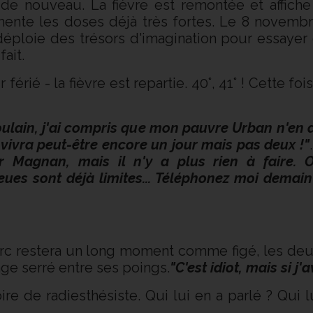
 de nouveau. La fièvre est remontée et affiche
mente les doses déjà très fortes. Le 8 novembre
déploie des trésors d'imagination pour essayer 
fait.
férié - la fièvre est repartie. 40°, 41° ! Cette foi
poulain, j'ai compris que mon pauvre Urban n'en 
 vivra peut-être encore un jour mais pas deux !"
r Magnan, mais il n'y a plus rien à faire. 
a eues sont déjà limites... Téléphonez moi dema
arc restera un long moment comme figé, les deu
age serré entre ses poings.
"C'est idiot, mais si j'
ire de radiesthésiste. Qui lui en a parlé ? Qui l