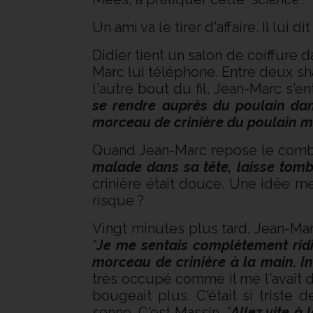
Un ami va le tirer d'affaire. Il lui 
Didier tient un salon de coiffure d
Marc lui téléphone. Entre deux sh
l'autre bout du fil, Jean-Marc s'
se rendre auprès du poulain dans
morceau de crinière du poulain ma
Quand Jean-Marc repose le combin
malade dans sa tête, laisse tomb
crinière était douce. Une idée me 
risque ?
Vingt minutes plus tard, Jean-Mar
"
Je me sentais complètement ridi
morceau de crinière à la main. In
très occupé comme il me l'avait di
bougeait plus. C'était si triste
sonne. C'est Massin.
"
Allez vite à